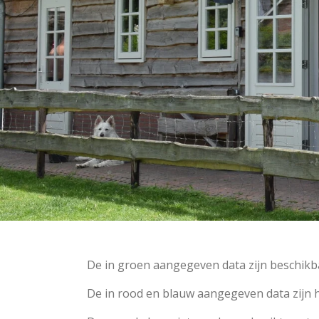
De in groen aangegeven data zijn beschikb
De in rood en blauw aangegeven data zijn h